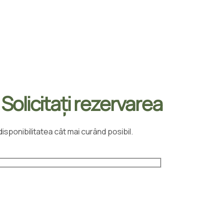
ă șederea
 Villa Paula
 Solicitați rezervarea
isponibilitatea cât mai curând posibil.