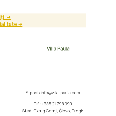
ții ➜
ialitate ➜
Villa Paula
E-post: info@villa-paula.com
Tlf.: +385 21 798 090
Sted: Okrug Gornji, Čiovo, Trogir