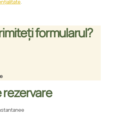
nțialitate
.
imiteți formularul?
re
e rezervare
instantanee