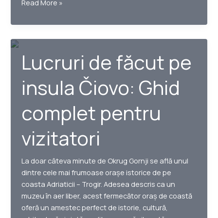
5
Read More »
motive
pentru
a
vizita
Lucruri de făcut pe
Okrug
Gornji
insula Čiovo: Ghid
în
timpul
complet pentru
șederii
pe
vizitatori
insula
Čiovo
La doar câteva minute de Okrug Gornji se află unul
dintre cele mai frumoase orașe istorice de pe
coasta Adriaticii – Trogir. Adesea descris ca un
muzeu în aer liber, acest fermecător oraș de coastă
oferă un amestec perfect de istorie, cultură,