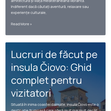
arhitectură și viață mediteraneană vibrantă.
Indiferent dacă căutați aventură, relaxare sau
experiențe culturale,
Lucruri
Read More »
de
făcut
pe
insula
Lucruri de făcut pe
Čiovo:
Ghid
insula Čiovo: Ghid
complet
pentru
complet pentru
vizitatori
vizitatori
Situată în inima coastei dalmate, insula Čiovo este o
destinație frumoasă care oferă mult mai mult decât