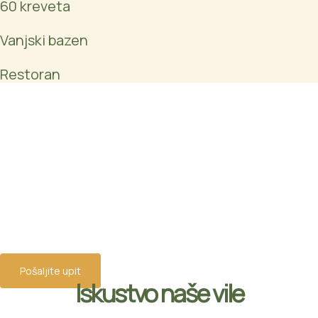
60 kreveta
Vanjski bazen
Restoran
Spremni za vaš bijeg u
Trogir?
Stojimo vam na raspolaganju tijekom cijele godine.
U ime osoblja, srdačno vas pozdravljamo!
Kontaktirajte nas za dostupnost i najbolje cijene.
Pošaljite upit
Iskustvo naše vile