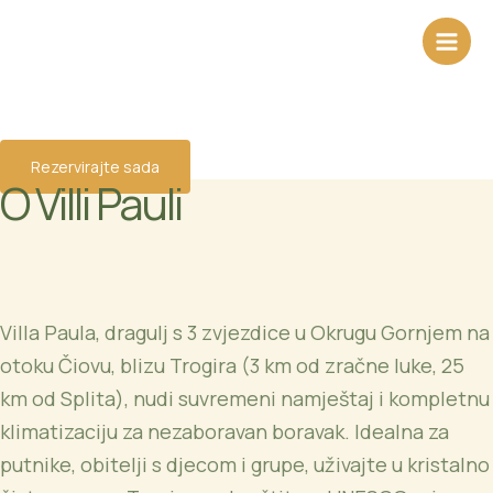
Naša ponuda
Skip
to
content
Vaša mediteranska oaza u Dalmaciji
Rezervirajte sada
O Villi Pauli
Villa Paula, dragulj s 3 zvjezdice u Okrugu Gornjem na
otoku Čiovu, blizu Trogira (3 km od zračne luke, 25
km od Splita), nudi suvremeni namještaj i kompletnu
klimatizaciju za nezaboravan boravak. Idealna za
putnike, obitelji s djecom i grupe, uživajte u kristalno