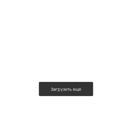
Загрузить ещё
Есть вопросы?
Свяжитесь с нами в любое время — мы поможем